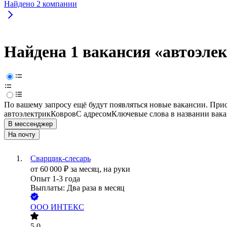
Найдено
2
компании
Найдена 1 вакансия
«автоэле
По вашему запросу ещё будут появляться новые вакансии. При
автоэлектрик
Ковров
С адресом
Ключевые слова в названии вака
В мессенджер
На почту
Сварщик-слесарь
от
60 000
₽
за месяц,
на руки
Опыт 1-3 года
Выплаты: Два раза в месяц
ООО
ИНТЕКС
5.0