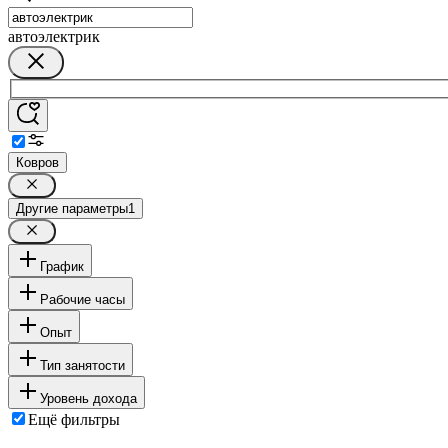
автоэлектрик
Ковров
Другие параметры
1
График
Рабочие часы
Опыт
Тип занятости
Уровень дохода
Ещё фильтры