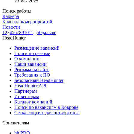
23 мая 2025
Поиск работы
Карьера
Календарь мероприятий
Новости
1
2
3
4
5
6
7
8
9
10
11
...
50
дальше
HeadHunter
Размещение вакансий
Поиск по резюме
О компании
Наши вакансии
Реклама на сайте
Требования к ПО
Безопасный HeadHunter
HeadHunter API
Партнерам
Инвесторам
Каталог компаний
Поиск по вакансиям в Коврове
Сетка: соцсеть для нетворкинга
Соискателям
hh PRO