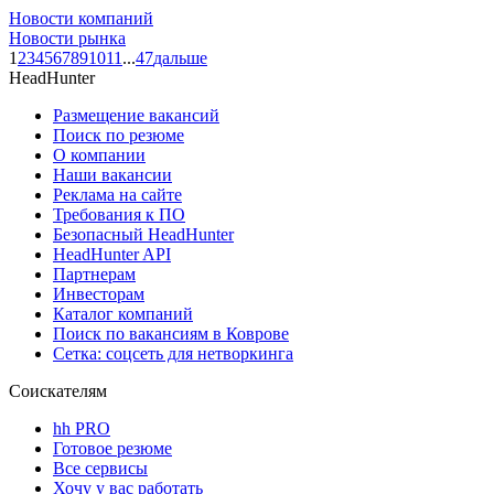
Новости компаний
Новости рынка
1
2
3
4
5
6
7
8
9
10
11
...
47
дальше
HeadHunter
Размещение вакансий
Поиск по резюме
О компании
Наши вакансии
Реклама на сайте
Требования к ПО
Безопасный HeadHunter
HeadHunter API
Партнерам
Инвесторам
Каталог компаний
Поиск по вакансиям в Коврове
Сетка: соцсеть для нетворкинга
Соискателям
hh PRO
Готовое резюме
Все сервисы
Хочу у вас работать