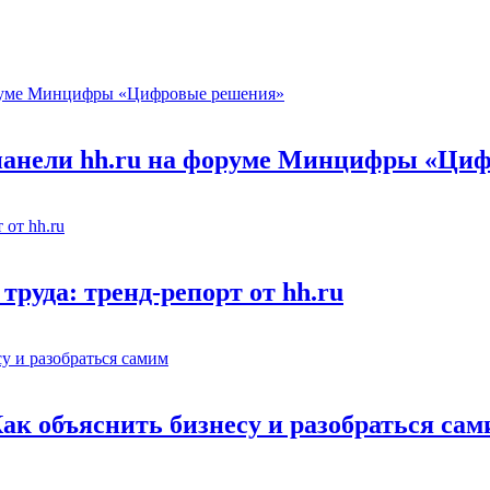
 панели hh.ru на форуме Минцифры «Ци
труда: тренд-репорт от hh.ru
Как объяснить бизнесу и разобраться са