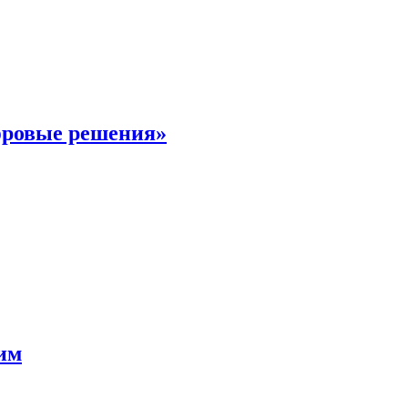
фровые решения»
мим