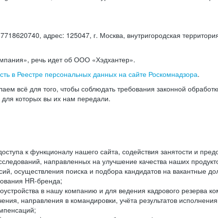
18620740, адрес: 125047, г. Москва, внутригородская территория
омпания», речь идет об ООО «Хэдхантер».
есть в Реестре персональных данных на сайте Роскомнадзора
.
аем всё для того, чтобы соблюдать требования законной обработ
, для которых вы их нам передали.
ступа к функционалу нашего сайта, содействия занятости и пред
следований, направленных на улучшение качества наших продуктов
ий, осуществления поиска и подбора кандидатов на вакантные дол
ования HR-бренда;
оустройства в нашу компанию и для ведения кадрового резерва ко
чения, направления в командировки, учёта результатов исполнени
омпенсаций;