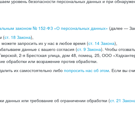
аем уровень безопасности персональных данных и при обнаружени
альным законом №
152-ФЗ
«О персональных данных»
(далее — Зак
м (
ст. 18 Закона
),
можете запросить их у нас в любое время (
ст. 14 Закона
),
абатываем данные с вашего согласия (
ст. 9 Закона
). Чтобы отозват
верской, 2-я Брестская улица, дом 48, помещ. 25, ООО «Хэдханте
ние обработки или возражение против обработки.
далить их самостоятельно либо
попросить нас об этом
. Если вы сч
ки данных или требование об ограничении обработки (
ст. 21 Закон