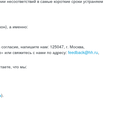
и несоответствий в самые короткие сроки устраняем
он), а именно:
ь согласие, напишите нам: 125047, г. Москва,
р» или свяжитесь с нами по адресу:
feedback@hh.ru
,
итаете, что мы:
а
).