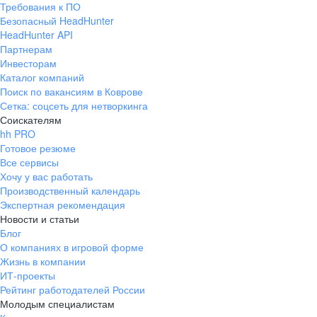
Требования к ПО
pr@ural.hh.ru
Безопасный HeadHunter
HeadHunter API
Краснодар
Партнерам
Инвесторам
ул. Янковского, д. 169, 7 этаж,
Каталог компаний
706 каб.
Поиск по вакансиям в Коврове
+7 861 205-55-57
Сетка: соцсеть для нетворкинга
pr@krd.hh.ru
Соискателям
hh PRO
Готовое резюме
Владивосток
Все сервисы
пер. Ланинский д. 4, офис 3.4
Хочу у вас работать
Производственный календарь
+7 423 202-33-28
Экспертная рекомендация
pr@dv.hh.ru
Новости и статьи
Блог
Новосибирск
О компаниях в игровой форме
Жизнь в компании
ул. Большевистская, д. 35,
ИТ-проекты
помещение 21
Рейтинг работодателей России
+7 383 207-94-64
Молодым специалистам