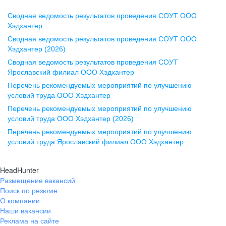
Сводная ведомость результатов проведения СОУТ ООО
Воронеж
Хэдхантер
Сводная ведомость результатов проведения СОУТ ООО
ул. Комиссаржевской, д. 10,
Хэдхантер (2026)
офис 1212
Сводная ведомость результатов проведения СОУТ
+7 473 280-05-05
Ярославский филиал ООО Хэдхантер
pr@vrn.hh.ru
Перечень рекомендуемых мероприятий по улучшению
условий труда ООО Хэдхантер
Казань
Перечень рекомендуемых мероприятий по улучшению
ул. Спартаковская, д. 2А, этаж 3,
условий труда ООО Хэдхантер (2026)
помещение 15
Перечень рекомендуемых мероприятий по улучшению
условий труда Ярославский филиал ООО Хэдхантер
+7 843 212-12-50
pr@kzn.hh.ru
HeadHunter
Размещение вакансий
Екатеринбург
Поиск по резюме
ул. Боевых Дружин, стр. 20,
О компании
5 этаж, офис 505, 521
Наши вакансии
Реклама на сайте
+7 343 226-79-99