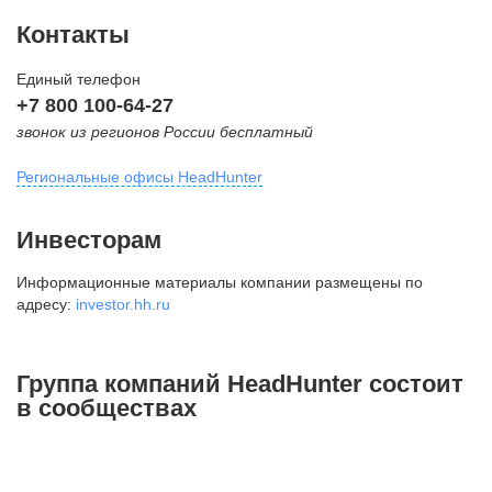
Контакты
Единый телефон
+7 800 100-64-27
звонок из регионов России бесплатный
Региональные офисы HeadHunter
Москва
Инвесторам
внутригородская территория
Информационные материалы компании размещены по
Муниципальный округ Тверской,
адресу:
investor.hh.ru
2-я Брестская ул., д. 48,
помещение 25
+7 495 974-64-27
Группа компаний HeadHunter состоит
+7 495 980-64-27
в сообществах
+7 495 134-92-24
press@hh.ru