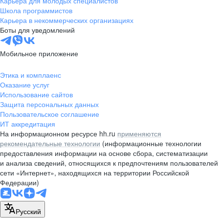
Карьера для молодых специалистов
pr@nsk.hh.ru
Школа программистов
Карьера в некоммерческих организациях
Минск
Боты для уведомлений
пр-т Дзержинского, д. 57,
10 этаж, помещение 45-1
Мобильное приложение
+375 (17)
336-03-02
Этика и комплаенс
pr@rabota.by
Оказание услуг
Использование сайтов
Алматы
Защита персональных данных
Пользовательское соглашение
пр. Абая, д. 151, БЦ Алатау,
ИТ аккредитация
12 этаж, офис 1209
На информационном ресурсе hh.ru
применяются
+7 727 232-13-13
рекомендательные технологии
(информационные технологии
pr@headhunter.com.kz
предоставления информации на основе сбора, систематизации
и анализа сведений, относящихся к предпочтениям пользователей
сети «Интернет», находящихся на территории Российской
Федерации)
Русский